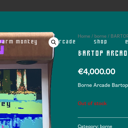
Home
/
borne
/ BARTO
warm monkey
arcade
shop
BARTOP ARCAD
€
4,000.00
Borne Arcade Bartop
Out of stock
Category:
borne