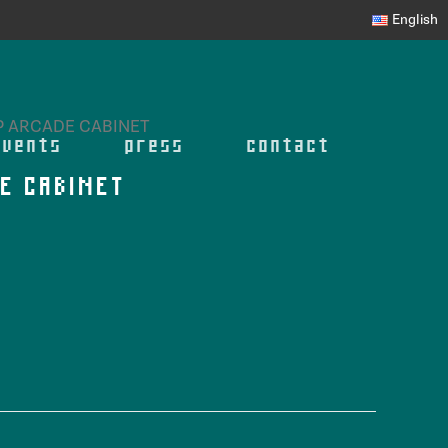
English
P ARCADE CABINET
events
press
contact
E CABINET